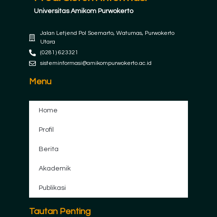
Universitas Amikom Purwokerto
Jalan Letjend Pol Soemarto, Watumas, Purwokerto
Utara
(0281) 623321
sisteminformasi@amikompurwokerto.ac.id
Menu
Home
Profil
Berita
Akademik
Publikasi
Tautan Penting