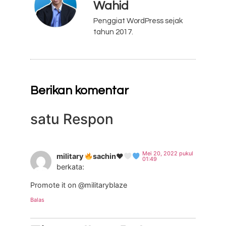
Wahid
Penggiat WordPress sejak
tahun 2017.
Berikan komentar
satu Respon
Mei 20, 2022 pukul
military
sachin
♥️
01:49
berkata:
Promote it on @militaryblaze
Balas