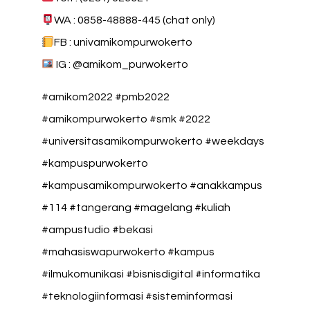
WA : 0858-48888-445 (chat only)
FB : univamikompurwokerto
IG : @amikom_purwokerto
#amikom2022 #pmb2022
#amikompurwokerto #smk #2022
#universitasamikompurwokerto #weekdays
#kampuspurwokerto
#kampusamikompurwokerto #anakkampus
#114 #tangerang #magelang #kuliah
#ampustudio #bekasi
#mahasiswapurwokerto #kampus
#ilmukomunikasi #bisnisdigital #informatika
#teknologiinformasi #sisteminformasi