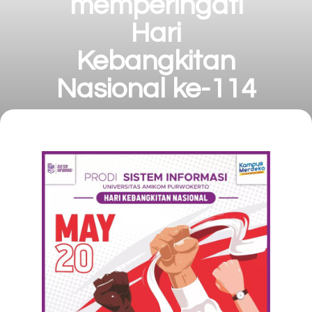
memperingati
Hari
Kebangkitan
Nasional ke-114
uncategorized
Mei 20, 2022
Arif Muamar Wahid