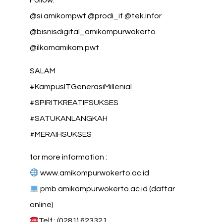
Follow:
@si.amikompwt @prodi_if @tek.infor
@bisnisdigital_amikompurwokerto
@ilkomamikom.pwt
SALAM
#KampusITGenerasiMillenial
#SPIRITKREATIFSUKSES
#SATUKANLANGKAH
#MERAIHSUKSES
for more information :
www.amikompurwokerto.ac.id
pmb.amikompurwokerto.ac.id (daftar
online)
Telf : (0281) 623321