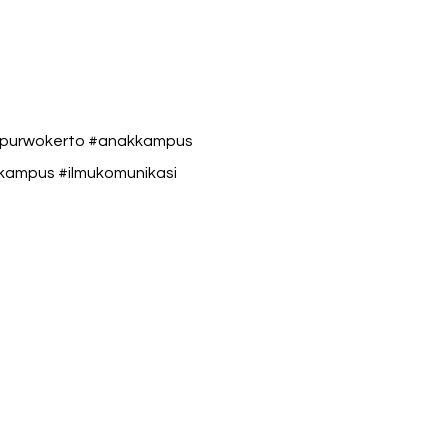
spurwokerto #anakkampus
kampus #ilmukomunikasi