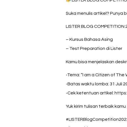
LISTER BLOG COMPETITION 
Suka menulis artikel? Punya 
LISTER BLOG COMPETITION 2
– Kursus Bahasa Asing
– Test Preparation di Lister
Kamu bisa menjelaskan deskr
-Tema: “I am a Citizen of The 
-Batas waktu lomba: 31 Juli 2
-Cek ketentuan artikel: https:
Yuk kirim tulisan terbaik ka
#LISTERBlogCompetition202