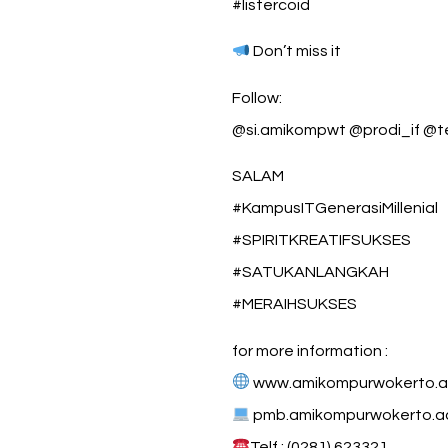
#listercoid
Don’t miss it
Follow:
@si.amikompwt @prodi_if @t
SALAM
#KampusITGenerasiMillenial
#SPIRITKREATIFSUKSES
#SATUKANLANGKAH
#MERAIHSUKSES
for more information :
www.amikompurwokerto.ac
pmb.amikompurwokerto.ac.i
Telf : (0281) 623321