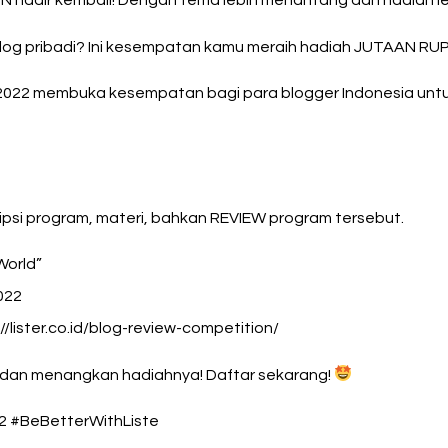
hadir kembali! Dengan tema lebih menantang dan hadiah le
blog pribadi? Ini kesempatan kamu meraih hadiah JUTAAN RUP
022 membuka kesempatan bagi para blogger Indonesia unt
ipsi program, materi, bahkan REVIEW program tersebut.
World”
022
//lister.co.id/blog-review-competition/
mu dan menangkan hadiahnya! Daftar sekarang!
2 #BeBetterWithListe