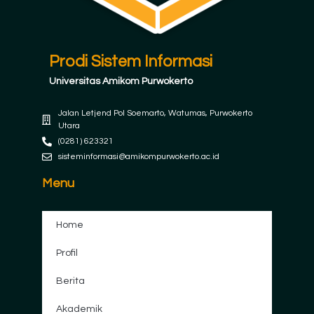
Prodi Sistem Informasi
Universitas Amikom Purwokerto
Jalan Letjend Pol Soemarto, Watumas, Purwokerto
Utara
(0281) 623321
sisteminformasi@amikompurwokerto.ac.id
Menu
Home
Profil
Berita
Akademik